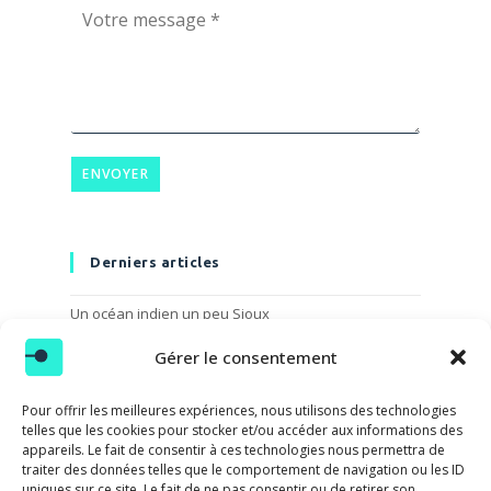
*
m
i
V
*
l
o
V
*
t
o
r
t
e
r
m
e
e
s
ENVOYER
s
a
g
e
Derniers articles
*
Un océan indien un peu Sioux
La mer monte !
Gérer le consentement
2021, année européenne du train / #1
Pour offrir les meilleures expériences, nous utilisons des technologies
Première hivernale au K2
telles que les cookies pour stocker et/ou accéder aux informations des
appareils. Le fait de consentir à ces technologies nous permettra de
Défilé de couleurs au cap Horn
traiter des données telles que le comportement de navigation ou les ID
uniques sur ce site. Le fait de ne pas consentir ou de retirer son