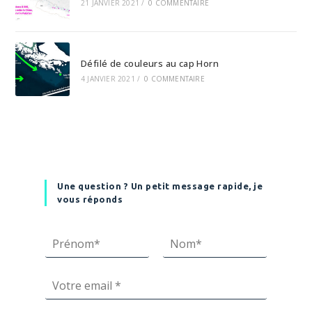
21 JANVIER 2021
/
0 COMMENTAIRE
Défilé de couleurs au cap Horn
4 JANVIER 2021
/
0 COMMENTAIRE
Une question ? Un petit message rapide, je
vous réponds
P
N
r
o
E
é
m
m
n
a
o