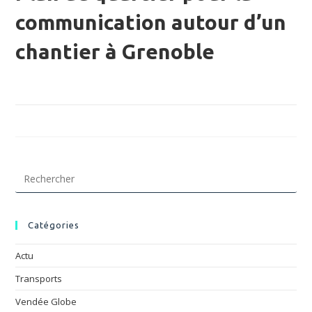
communication autour d’un
chantier à Grenoble
Pre
Esc
to
clo
Catégories
the
sea
Actu
pan
Transports
Vendée Globe