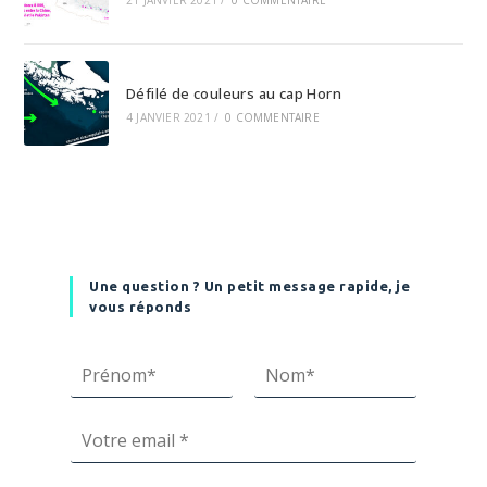
Défilé de couleurs au cap Horn
4 JANVIER 2021
/
0 COMMENTAIRE
Une question ? Un petit message rapide, je
vous réponds
P
N
E
r
o
E
m
é
m
m
n
a
a
o
i