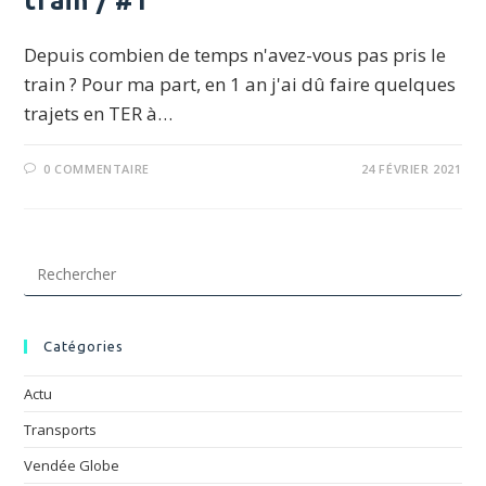
train / #1
Depuis combien de temps n'avez-vous pas pris le
train ? Pour ma part, en 1 an j'ai dû faire quelques
trajets en TER à…
0 COMMENTAIRE
24 FÉVRIER 2021
Pre
Esc
to
clo
Catégories
the
sea
Actu
pan
Transports
Vendée Globe