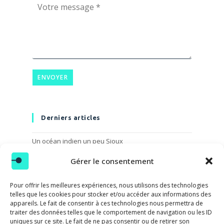
m
i
V
l
l
o
*
*
t
E
r
m
e
a
m
i
e
l
s
ENVOYER
s
a
g
e
Derniers articles
*
Un océan indien un peu Sioux
La mer monte !
Gérer le consentement
2021, année européenne du train / #1
Pour offrir les meilleures expériences, nous utilisons des technologies
Première hivernale au K2
telles que les cookies pour stocker et/ou accéder aux informations des
appareils. Le fait de consentir à ces technologies nous permettra de
Défilé de couleurs au cap Horn
traiter des données telles que le comportement de navigation ou les ID
uniques sur ce site. Le fait de ne pas consentir ou de retirer son